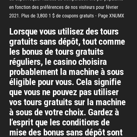
en fonction des préférences de nos visiteurs pour février
2021. Plus de 3,800 1 $ de coupons gratuits - Page XNUMX
Lorsque vous utilisez des tours
gratuits sans dépôt, tout comme
les bonus de tours gratuits
réguliers, le casino choisira
probablement la machine à sous
éligible pour vous. Cela signifie
que vous ne pouvez pas utiliser
vos tours gratuits sur la machine
à sous de votre choix. Gardez à
l’esprit que les conditions de
mise des bonus sans dépôt sont