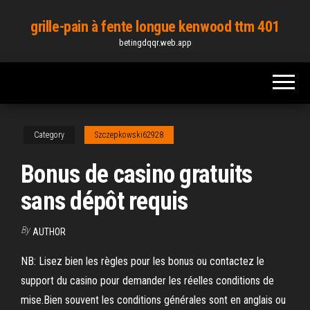
Skip
grille-pain à fente longue kenwood ttm 401
to
betingdqqr.web.app
the
content
Category
Szczepkowski62928
Bonus de casino gratuits
sans dépôt requis
By
AUTHOR
NB: Lisez bien les règles pour les bonus ou contactez le
support du casino pour demander les réelles conditions de
mise.Bien souvent les conditions générales sont en anglais ou