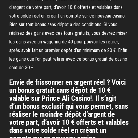
d’argent de votre part, d’avoir 10 € offerts et valables dans
votre solde réel en créant un compte sur ce nouveau casino.
Bien sûr tout bonus sans dépôt a des conditions. Si vous
réalisez des gains avec ces tours gratuits, vous devrez miser
les gains avec un wagering de 40 pour pouvoir les retirer,
après avoir fait un premier dépôt d’un minimum de 20 €. Enfin
les gains que l’on peut retirer avec ce bonus gratuit de casino
sont de 30 €.
Envie de frissonner en argent réel ? Voici
un bonus gratuit sans dépôt de 10 €
valable sur Prince Ali Casino!. Il s’agit
d’un bonus exclusif qui vous permet, sans
réaliser le moindre dépôt d’argent de
votre part, d’avoir 10 € offerts et valables
dans votre solde réel en créant un