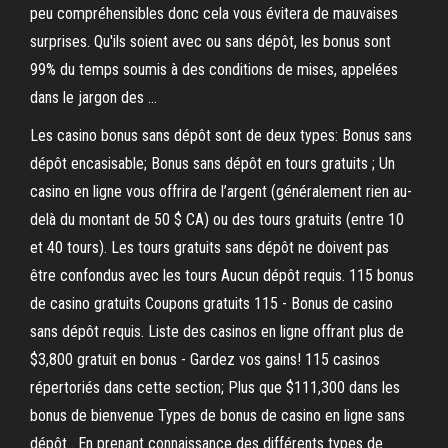
peu compréhensibles donc cela vous évitera de mauvaises
surprises. Qu'ils soient avec ou sans dépôt, les bonus sont
99% du temps soumis à des conditions de mises, appelées
dans le jargon des …
Les casino bonus sans dépôt sont de deux types: Bonus sans
dépôt encasisable; Bonus sans dépôt en tours gratuits ; Un
casino en ligne vous offrira de l’argent (généralement rien au-
delà du montant de 50 $ CA) ou des tours gratuits (entre 10
et 40 tours). Les tours gratuits sans dépôt ne doivent pas
être confondus avec les tours Aucun dépôt requis. 115 bonus
de casino gratuits Coupons gratuits 115 - Bonus de casino
sans dépôt requis. Liste des casinos en ligne offrant plus de
$3,800 gratuit en bonus - Gardez vos gains! 115 casinos
répertoriés dans cette section; Plus que $111,300 dans les
bonus de bienvenue Types de bonus de casino en ligne sans
dépôt . En prenant connaissance des différents types de