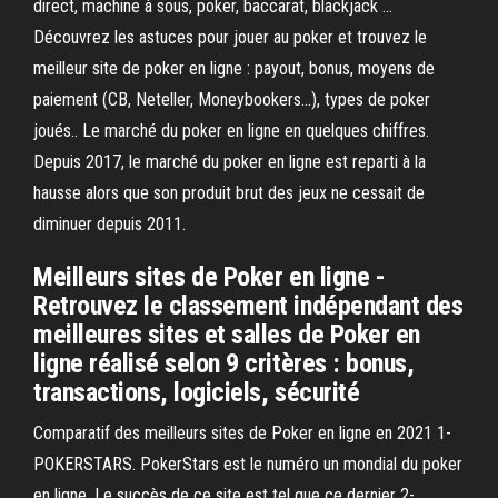
direct, machine à sous, poker, baccarat, blackjack …
Découvrez les astuces pour jouer au poker et trouvez le
meilleur site de poker en ligne : payout, bonus, moyens de
paiement (CB, Neteller, Moneybookers…), types de poker
joués.. Le marché du poker en ligne en quelques chiffres.
Depuis 2017, le marché du poker en ligne est reparti à la
hausse alors que son produit brut des jeux ne cessait de
diminuer depuis 2011.
Meilleurs sites de Poker en ligne -
Retrouvez le classement indépendant des
meilleures sites et salles de Poker en
ligne réalisé selon 9 critères : bonus,
transactions, logiciels, sécurité
Comparatif des meilleurs sites de Poker en ligne en 2021 1-
POKERSTARS. PokerStars est le numéro un mondial du poker
en ligne. Le succès de ce site est tel que ce dernier 2-