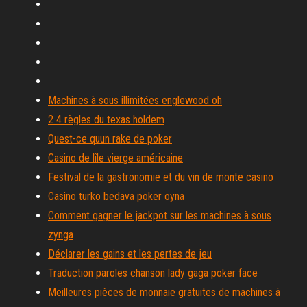
Machines à sous illimitées englewood oh
2 4 règles du texas holdem
Quest-ce quun rake de poker
Casino de lîle vierge américaine
Festival de la gastronomie et du vin de monte casino
Casino turko bedava poker oyna
Comment gagner le jackpot sur les machines à sous
zynga
Déclarer les gains et les pertes de jeu
Traduction paroles chanson lady gaga poker face
Meilleures pièces de monnaie gratuites de machines à